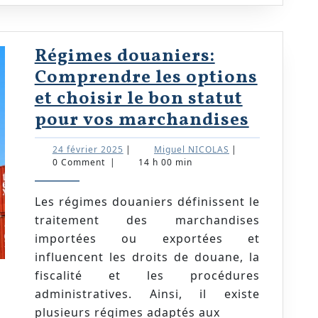
de
TVA
Régimes douaniers:
Comprendre les options
et choisir le bon statut
Régime
pour vos marchandises
douanie
24
Miguel
24 février 2025
|
Miguel NICOLAS
|
Compr
février
NICOLAS
0 Comment
|
14 h 00 min
2025
les
option
Les régimes douaniers définissent le
traitement des marchandises
et
importées ou exportées et
choisir
influencent les droits de douane, la
le
fiscalité et les procédures
bon
administratives. Ainsi, il existe
statut
plusieurs régimes adaptés aux