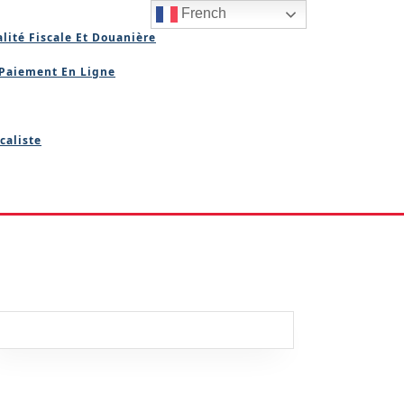
French
lité Fiscale Et Douanière
Paiement En Ligne
caliste