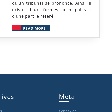
une
qu’un tribunal se prononce. Ainsi, il
imposition
existe deux formes principales :
contestée
d’une part le référé
et
READ
protéger
READ MORE
MORE
vos
finances
?
hives
Meta
26
Connexion