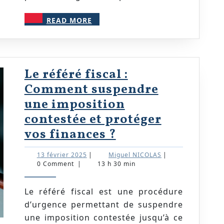
pour
READ
READ MORE
vos
MORE
marcha
Le référé fiscal :
Comment suspendre
une imposition
contestée et protéger
Le
vos finances ?
référé
13
Miguel
13 février 2025
|
Miguel NICOLAS
|
fiscal
février
NICOLAS
0 Comment
|
13 h 30 min
2025
:
Comment
Le référé fiscal est une procédure
d’urgence permettant de suspendre
suspendre
une imposition contestée jusqu’à ce