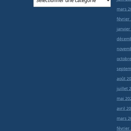
mars 2
février
janvier
décemb
novemb
octobr
septem
août 2
juillet
mai 20
avril 2
mars 2
février