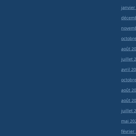
janvier
décemb
novemb
octobr
août 2
juillet
avril 2
octobr
août 2
août 2
juillet
mai 20
février