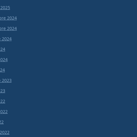
 2025
re 2024
re 2024
e 2024
024
 2024
024
e 2023
023
022
 2022
22
 2022