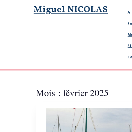
Skip
Miguel NICOLAS
to
A 
content
Fo
M
Si
Ca
Mois :
février 2025