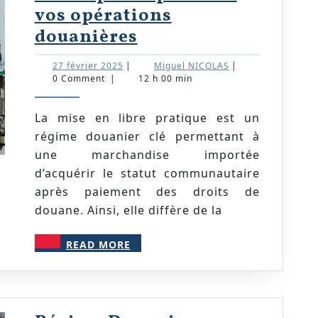
vos opérations
Mise
douanières
en
27
Miguel
27 février 2025
|
Miguel NICOLAS
|
libre
février
NICOLAS
0 Comment
|
12 h 00 min
2025
pratique
:
La mise en libre pratique est un
régime douanier clé permettant à
Tout
une marchandise importée
ce
d’acquérir le statut communautaire
que
après paiement des droits de
vous
douane. Ainsi, elle diffère de la
devez
READ
savoir
READ MORE
MORE
pour
optimiser
vos