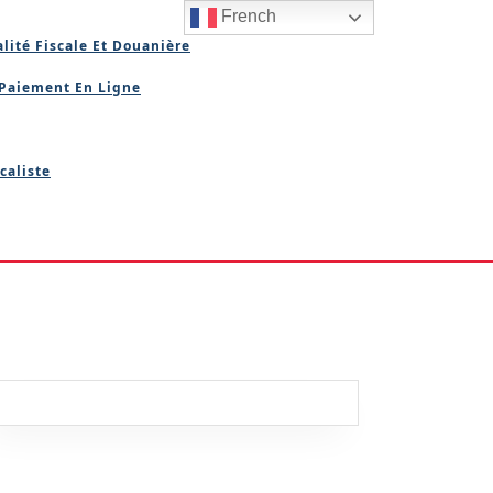
French
lité Fiscale Et Douanière
Paiement En Ligne
caliste
erie