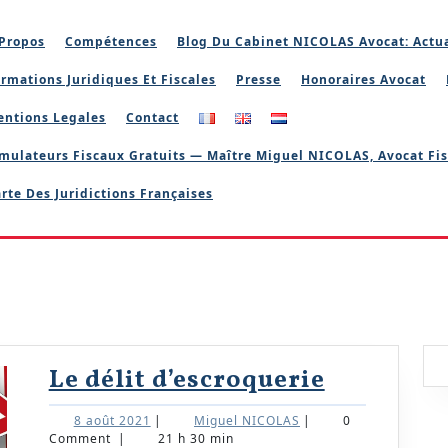
Propos
Compétences
Blog Du Cabinet NICOLAS Avocat: Actua
rmations Juridiques Et Fiscales
Presse
Honoraires Avocat
entions Legales
Contact
mulateurs Fiscaux Gratuits — Maître Miguel NICOLAS, Avocat Fis
rte Des Juridictions Françaises
Le
Le délit d’escroquerie
délit
8
Miguel
8 août 2021
|
Miguel NICOLAS
|
0
d’escroqu
août
NICOLAS
Comment
|
21 h 30 min