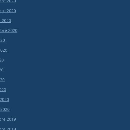
re 2020
re 2020
e 2020
bre 2020
020
 2020
20
20
020
020
 2020
 2020
re 2019
re 2019