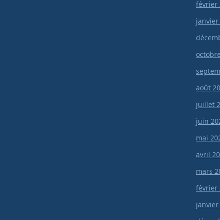
février
janvier
décemb
octobr
septem
août 2
juillet
juin 20
mai 20
avril 2
mars 2
février
janvier