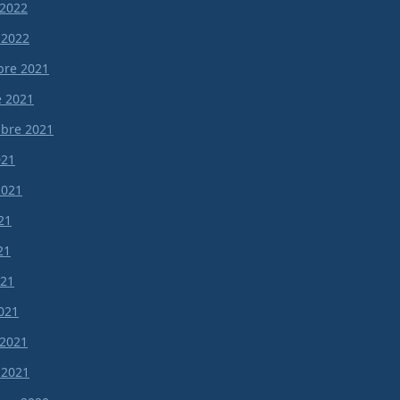
 2022
 2022
re 2021
e 2021
bre 2021
021
 2021
21
21
021
021
 2021
 2021