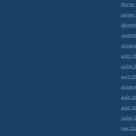
février
janvier
décemb
novemb
octobr
août 2
juillet
avril 2
octobr
août 2
août 2
juillet
mai 20