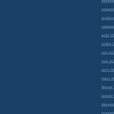
décemb
novemb
octobr
septem
août 2
juillet
juin 20
mai 20
avril 2
mars 2
février
janvier
décemb
novemb