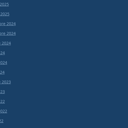
 2025
 2025
re 2024
re 2024
e 2024
024
 2024
024
e 2023
023
022
 2022
22