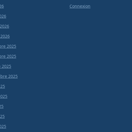
26
Connexion
026
 2026
 2026
re 2025
re 2025
e 2025
bre 2025
025
 2025
25
025
025