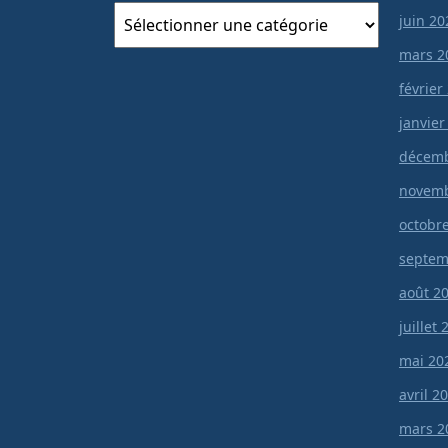
Catégories
juin 20
mars 2
février
janvier
décemb
novemb
octobr
septem
août 2
juillet
mai 20
avril 2
mars 2