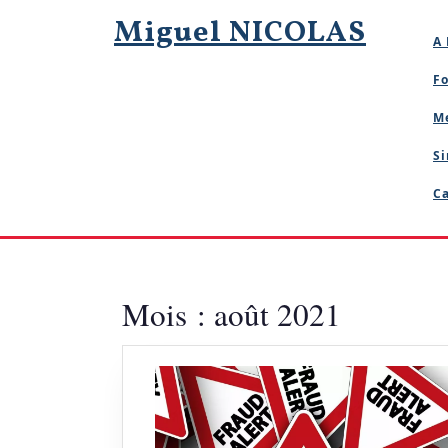
Skip
Miguel NICOLAS
to
A 
content
Fo
M
Si
Ca
Mois :
août 2021