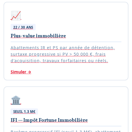
📈
22 / 30 ANS
Plus-value immobilière
Abattements IR et PS par année de détention,
surtaxe progressive si PV > 50 000 €, frais
d'acquisition, travaux forfaitaires ou réels.
Simuler
→
🏛️
SEUIL 1,3 M€
IFI — Impôt Fortune Immobilière
Barème progressif IFI (seuil 1,3 M€), abattement