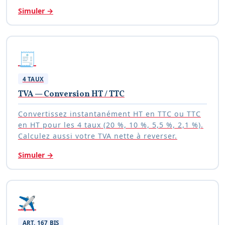
Simuler
→
🧾
4 TAUX
TVA — Conversion HT / TTC
Convertissez instantanément HT en TTC ou TTC
en HT pour les 4 taux (20 %, 10 %, 5,5 %, 2,1 %).
Calculez aussi votre TVA nette à reverser.
Simuler
→
✈️
ART. 167 BIS