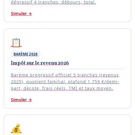
dégressif 4 tranches, débours, total.
Simuler
→
📋
BARÈME 2026
Impôt sur le revenu 2026
Barème progressif officiel 5 tranches (revenus
2025), quotient familial, plafond 1 759 €/demi-
part, décote, frais réels, TMI et taux moyen.
Simuler
→
💰