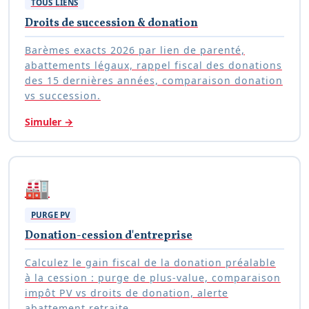
TOUS LIENS
Droits de succession & donation
Barèmes exacts 2026 par lien de parenté,
abattements légaux, rappel fiscal des donations
des 15 dernières années, comparaison donation
vs succession.
Simuler
→
🏭
PURGE PV
Donation-cession d'entreprise
Calculez le gain fiscal de la donation préalable
à la cession : purge de plus-value, comparaison
impôt PV vs droits de donation, alerte
abattement retraite.