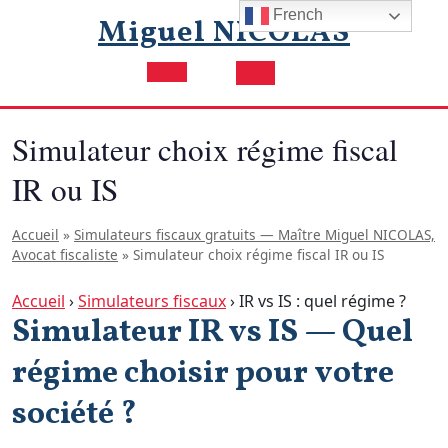
Skip
French
Miguel NICOLAS
to
content
Open
Button
Simulateur choix régime fiscal
IR ou IS
Accueil
»
Simulateurs fiscaux gratuits — Maître Miguel NICOLAS,
Avocat fiscaliste
»
Simulateur choix régime fiscal IR ou IS
Accueil
›
Simulateurs fiscaux
›
IR vs IS : quel régime ?
Simulateur IR vs IS — Quel
régime choisir pour votre
société ?