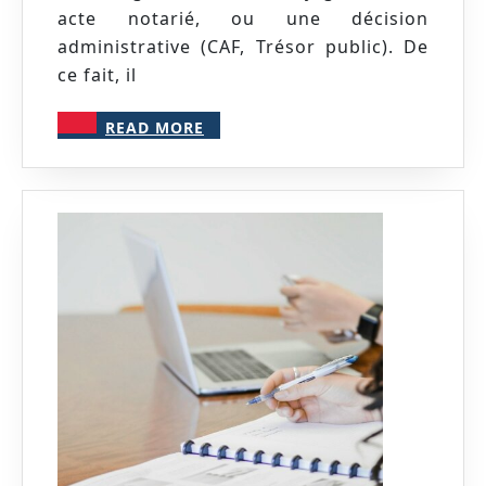
protéger
acte notarié, ou une décision
vos
administrative (CAF, Trésor public). De
droits
ce fait, il
et
READ
vos
READ MORE
MORE
finances