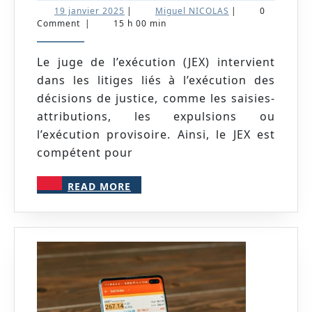
de
19
Miguel
19 janvier 2025
|
Miguel NICOLAS
|
0
l’exécution
janvier
NICOLAS
Comment
|
15 h 00 min
2025
Le juge de l’exécution (JEX) intervient
dans les litiges liés à l’exécution des
décisions de justice, comme les saisies-
attributions, les expulsions ou
l’exécution provisoire. Ainsi, le JEX est
compétent pour
READ
READ MORE
MORE