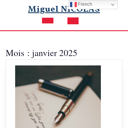
Skip
French
Miguel NICOLAS
to
content
Open
Button
Mois :
janvier 2025