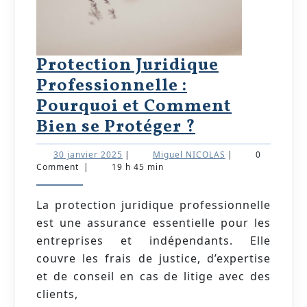
Protection Juridique
Professionnelle :
Pourquoi et Comment
Protection
Bien se Protéger ?
Juridique
30
Miguel
30 janvier 2025
|
Miguel NICOLAS
|
0
Professionn
janvier
NICOLAS
Comment
|
19 h 45 min
2025
:
Pourquoi
La protection juridique professionnelle
est une assurance essentielle pour les
et
entreprises et indépendants. Elle
Comment
couvre les frais de justice, d’expertise
Bien
et de conseil en cas de litige avec des
se
clients,