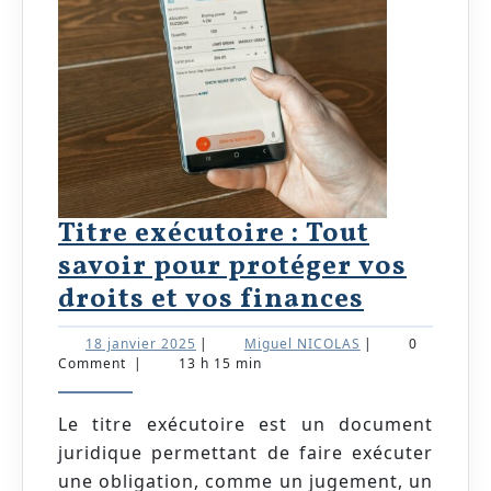
Titre exécutoire : Tout
savoir pour protéger vos
Titre
droits et vos finances
exécutoi
18
Miguel
18 janvier 2025
|
Miguel NICOLAS
|
0
:
janvier
NICOLAS
Comment
|
13 h 15 min
2025
Tout
savoir
Le titre exécutoire est un document
juridique permettant de faire exécuter
pour
une obligation, comme un jugement, un