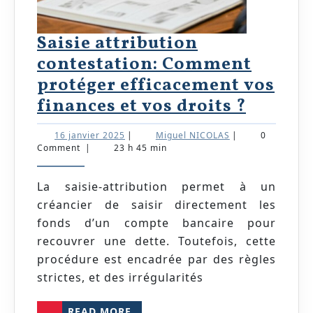
Saisie attribution
contestation: Comment
protéger efficacement vos
Saisie
finances et vos droits ?
attribu
16
Miguel
16 janvier 2025
|
Miguel NICOLAS
|
0
contest
janvier
NICOLAS
Comment
|
23 h 45 min
2025
Comme
protég
La saisie-attribution permet à un
créancier de saisir directement les
effica
fonds d’un compte bancaire pour
vos
recouvrer une dette. Toutefois, cette
financ
procédure est encadrée par des règles
et
strictes, et des irrégularités
vos
READ
READ MORE