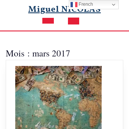
Skip
French
Miguel NICOLAS
to
content
Open
Button
Mois :
mars 2017