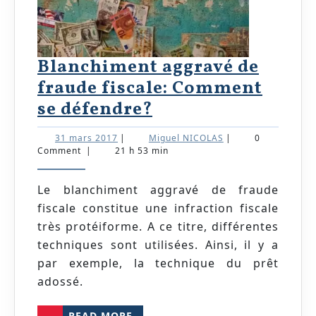
Blanchiment aggravé de
fraude fiscale: Comment
Blanchiment
se défendre?
aggravé
31
Miguel
31 mars 2017
|
Miguel NICOLAS
|
0
de
mars
NICOLAS
Comment
|
21 h 53 min
2017
fraude
fiscale:
Le blanchiment aggravé de fraude
fiscale constitue une infraction fiscale
Comment
très protéiforme. A ce titre, différentes
se
techniques sont utilisées. Ainsi, il y a
défendre?
par exemple, la technique du prêt
adossé.
READ
READ MORE