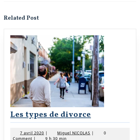
Previous
Next
post:
post:
Related Post
Les
Les types de divorce
types
de
7
Miguel
7 avril 2020
|
Miguel NICOLAS
|
0
avril
NICOLAS
Comment
|
9 h 30 min