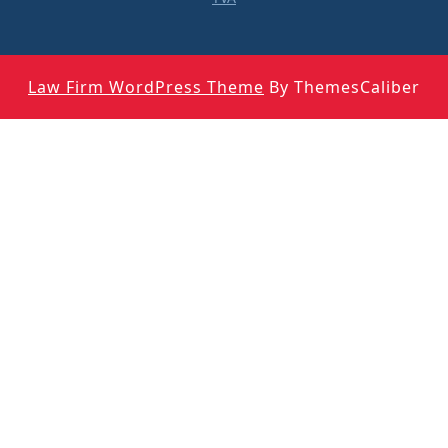
Law Firm WordPress Theme
By ThemesCaliber
Scroll
Up