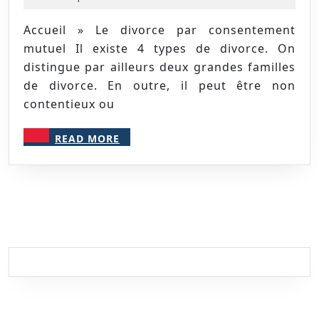
divorce
2020
Accueil » Le divorce par consentement
mutuel Il existe 4 types de divorce. On
distingue par ailleurs deux grandes familles
de divorce. En outre, il peut être non
contentieux ou
READ
READ MORE
MORE