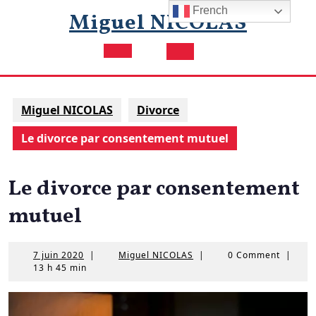
Skip
French
Miguel NICOLAS
to
content
Open
Button
Miguel NICOLAS
Divorce
Le divorce par consentement mutuel
Le divorce par consentement
mutuel
7
Miguel
7 juin 2020
|
Miguel NICOLAS
|
0 Comment
|
juin
NICOLAS
13 h 45 min
2020