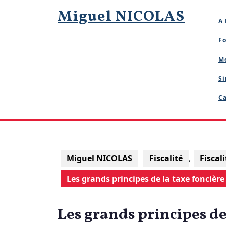
Skip
Miguel NICOLAS
to
A 
content
Fo
M
Si
Ca
Miguel NICOLAS
Fiscalité
,
Fiscal
Les grands principes de la taxe foncière
Les grands principes de