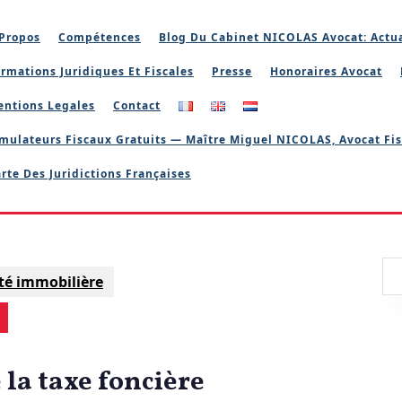
Propos
Compétences
Blog Du Cabinet NICOLAS Avocat: Actua
rmations Juridiques Et Fiscales
Presse
Honoraires Avocat
entions Legales
Contact
mulateurs Fiscaux Gratuits — Maître Miguel NICOLAS, Avocat Fis
rte Des Juridictions Françaises
ité immobilière
 la taxe foncière