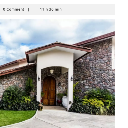
0 Comment
|
11 h 30 min
AS