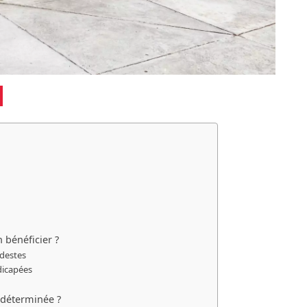
 bénéficier ?
odestes
dicapées
 déterminée ?