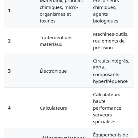
Matériaux, produits
Précurseurs
chimiques, micro-
chimiques,
1
organismes et
agents
toxines
biologiques
Machines-outils,
Traitement des
2
roulements de
matériaux
précision
Circuits intégrés,
FPGA,
3
Électronique
composants
hyperfréquence
Calculateurs
haute
4
Calculateurs
performance,
serveurs
spécialisés
Équipements de
Télécommunications