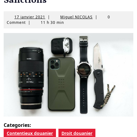
Sanctions
17
Miguel
17 janvier 2021
|
Miguel NICOLAS
|
0
janvier
NICOLAS
Comment
|
11 h 30 min
2021
Categories:
Contentieux douanier
Droit douanier