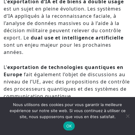
L’
exportation d’IA et de biens à double usage
est un sujet en pleine évolution. Les systèmes
d’IA appliqués à la reconnaissance faciale, à
l’analyse de données massives ou à l’aide à la
décision militaire peuvent relever du contrôle
export. Le
dual use et intelligence artificielle
sont un enjeu majeur pour les prochaines
années.
L’
exportation de technologies quantiques en
Europe
fait également l’objet de discussions au
niveau de l’UE, avec des propositions de contrôle
des processeurs quantiques et des systèmes de
communication quantique.
Nous utilisons des cookies pour vous garantir la meilleure
Cybersurveillance et logiciels de sécurité
expérience sur notre site web. Si vous continuez à utiliser ce
site, nous supposerons que vous en êtes satisfait.
La
réglementation sur l’exportation de logiciels
OK
de cybersurveillance
a été significativement