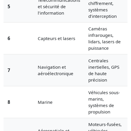
chiffrement,
5
et sécurité de
systèmes
l’information
d’interception
Caméras
infrarouges,
6
Capteurs et lasers
lidars, lasers de
puissance
Centrales
Navigation et
inertielles, GPS
7
aéroélectronique
de haute
précision
Véhicules sous-
marins,
8
Marine
systèmes de
propulsion
Moteurs-fusées,
Aérospatiale et
véhicules