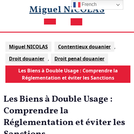
Skip
French
Miguel NICOLAS
to
content
Open
Button
Miguel NICOLAS
Contentieux douanier
,
Droit douanier
,
Droit penal douanier
Les Biens à Double Usage : Comprendre la
Réglementation et éviter les Sanctions
Les Biens à Double Usage :
Comprendre la
Réglementation et éviter les