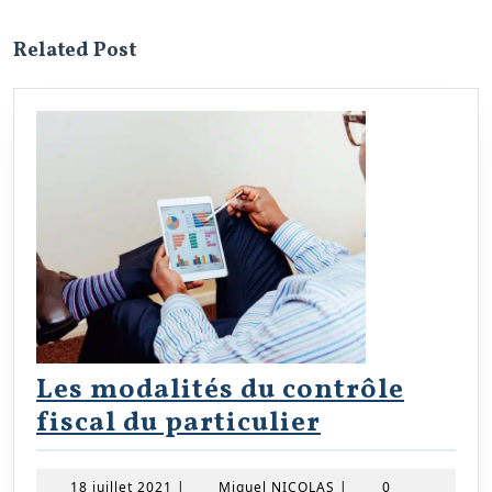
post:
post:
Related Post
Les modalités du contrôle
Les
fiscal du particulier
modalités
du
18
Miguel
18 juillet 2021
|
Miguel NICOLAS
|
0