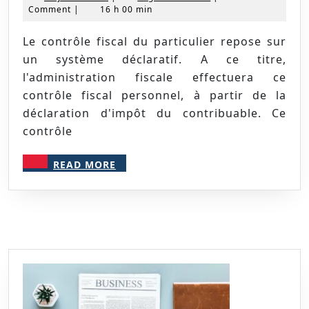
juillet
NICOLAS
Comment
|
16 h 00 min
contrôle
2021
fiscal
Le contrôle fiscal du particulier repose sur
du
un système déclaratif. A ce titre,
particulier
l'administration fiscale effectuera ce
contrôle fiscal personnel, à partir de la
déclaration d'impôt du contribuable. Ce
contrôle
READ
READ MORE
MORE