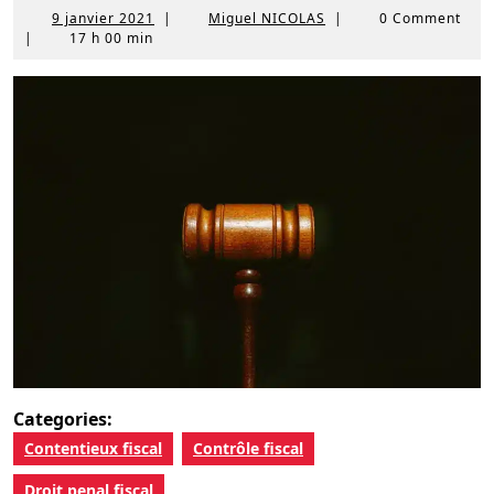
9
Miguel
9 janvier 2021
|
Miguel NICOLAS
|
0 Comment
janvier
NICOLAS
|
17 h 00 min
2021
Categories:
Contentieux fiscal
Contrôle fiscal
Droit penal fiscal