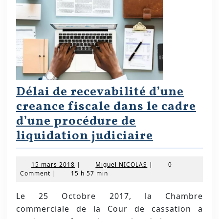
Délai de recevabilité d’une
creance fiscale dans le cadre
d’une procédure de
Délai
liquidation judiciaire
de
recevabili
15
Miguel
15 mars 2018
|
Miguel NICOLAS
|
0
mars
NICOLAS
Comment
|
15 h 57 min
d’une
2018
creance
Le 25 Octobre 2017, la Chambre
fiscale
commerciale de la Cour de cassation a