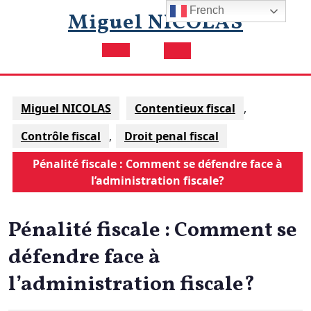
Skip
French
Miguel NICOLAS
to
content
Open
Button
Miguel NICOLAS
Contentieux fiscal
,
Contrôle fiscal
,
Droit penal fiscal
Pénalité fiscale : Comment se défendre face à
l’administration fiscale?
Pénalité fiscale : Comment se
défendre face à
l’administration fiscale?