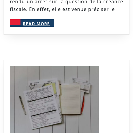
dans
rendu un arrêt sur la question de la creance
fiscale. En effet, elle est venue préciser le
le
cadre
READ
READ MORE
d’une
MORE
procédure
de
liquidatio
judiciaire