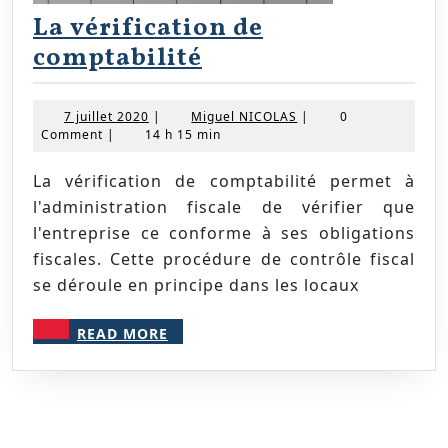
La vérification de
La
comptabilité
vérification
de
7
Miguel
7 juillet 2020
|
Miguel NICOLAS
|
0
juillet
NICOLAS
Comment
|
14 h 15 min
comptabilité
2020
La vérification de comptabilité permet à
l'administration fiscale de vérifier que
l'entreprise ce conforme à ses obligations
fiscales. Cette procédure de contrôle fiscal
se déroule en principe dans les locaux
READ
READ MORE
MORE