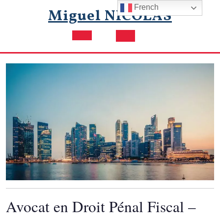
Skip
French
Miguel NICOLAS
to
content
Open
Button
Avocat en Droit Pénal Fiscal –