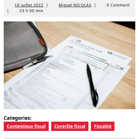
10
Miguel
10 juillet 2022
|
Miguel NICOLAS
|
0 Comment
juillet
NICOLAS
|
23 h 00 min
2022
Categories:
Contentieux fiscal
Contrôle fiscal
Fiscalité