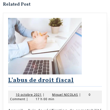
Related Post
L’abus
L’abus de droit fiscal
de
droit
10
Miguel
10 octobre 2021
|
Miguel NICOLAS
|
0
octobre
NICOLAS
Comment
|
17 h 00 min
fiscal
2021