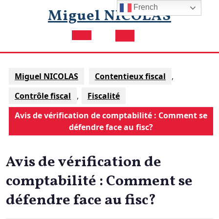
Skip
French
Miguel NICOLAS
to
content
Open
Button
Miguel NICOLAS
Contentieux fiscal
,
Contrôle fiscal
,
Fiscalité
Avis de vérification de comptabilité : Comment se
défendre face au fisc?
Avis de vérification de
comptabilité : Comment se
défendre face au fisc?