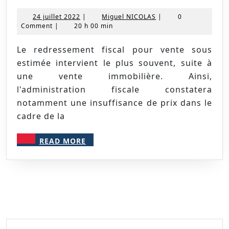
fiscal
pour
24
Miguel
24 juillet 2022
|
Miguel NICOLAS
|
0
juillet
NICOLAS
Comment
|
20 h 00 min
vente
2022
sous
Le redressement fiscal pour vente sous
estimée
estimée intervient le plus souvent, suite à
une vente immobilière. Ainsi,
l'administration fiscale constatera
notamment une insuffisance de prix dans le
cadre de la
READ
READ MORE
MORE