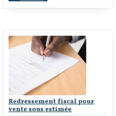
MORE
les
Entreprises
Redressement fiscal pour
Redressemen
vente sous estimée