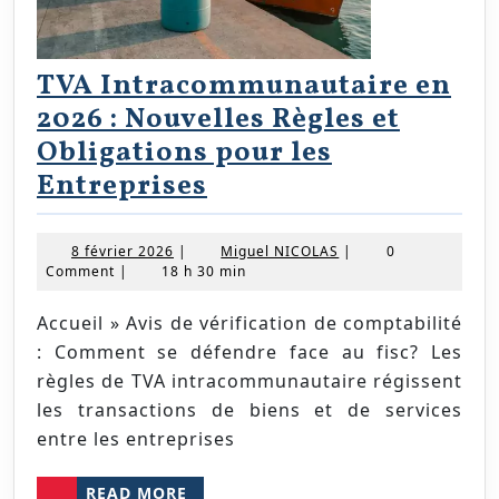
TVA Intracommunautaire en
2026 : Nouvelles Règles et
Obligations pour les
TVA
Entreprises
Intracommunautair
en
8
Miguel
8 février 2026
|
Miguel NICOLAS
|
0
février
NICOLAS
Comment
|
18 h 30 min
2026
2026
:
Accueil » Avis de vérification de comptabilité
Nouvelles
: Comment se défendre face au fisc? Les
Règles
règles de TVA intracommunautaire régissent
les transactions de biens et de services
et
entre les entreprises
Obligations
pour
READ
READ MORE