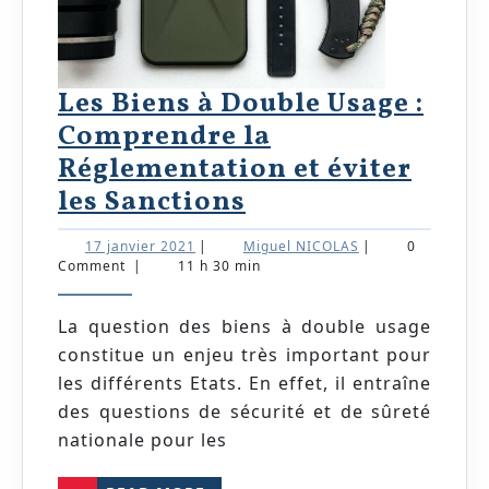
Les Biens à Double Usage :
Comprendre la
Réglementation et éviter
Les
les Sanctions
Biens
17
Miguel
17 janvier 2021
|
Miguel NICOLAS
|
0
à
janvier
NICOLAS
Comment
|
11 h 30 min
2021
Double
Usage
La question des biens à double usage
constitue un enjeu très important pour
:
les différents Etats. En effet, il entraîne
Comprendre
des questions de sécurité et de sûreté
la
nationale pour les
Réglementation
READ