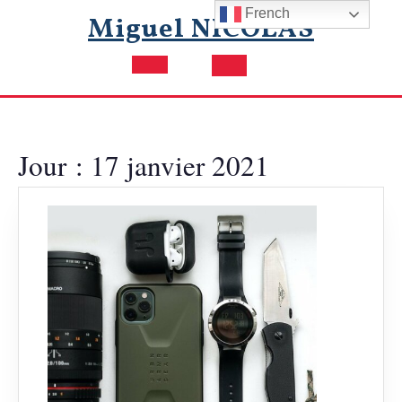
Skip
French
Miguel NICOLAS
to
content
Open
Button
Jour :
17 janvier 2021