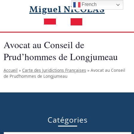
Skip
French
Miguel NICOLAS
to
content
Open
Button
Avocat au Conseil de
Prud’hommes de Longjumeau
Accueil
»
Carte des Juridictions Françaises
»
Avocat au Conseil
de Prud’hommes de Longjumeau
Catégories