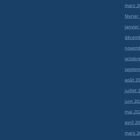
mars 2
février
janvier
décemb
novemb
octobr
septem
août 2
juillet
juin 20
mai 20
avril 2
mars 2