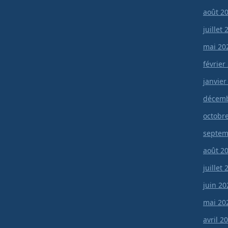
août 2
juillet
mai 20
février
janvier
décemb
octobr
septem
août 2
juillet
juin 20
mai 20
avril 2