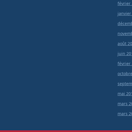
février
janvier
décemb
novemb
août 2
juin 20
février
octobr
septem
mai 20
mars 2
mars 2