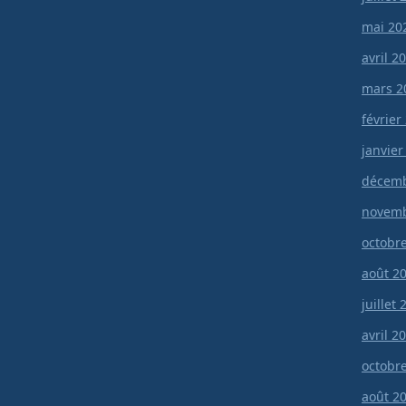
mai 20
avril 2
mars 2
février
janvier
décemb
novemb
octobr
août 2
juillet
avril 2
octobr
août 2