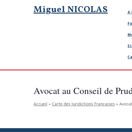
Skip
Miguel NICOLAS
to
A 
content
Fo
M
Si
Ca
Avocat au Conseil de Pr
Accueil
»
Carte des Juridictions Françaises
»
Avoca