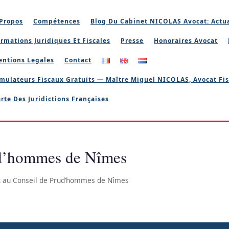
Propos
Compétences
Blog Du Cabinet NICOLAS Avocat: Actua
rmations Juridiques Et Fiscales
Presse
Honoraires Avocat
entions Legales
Contact
mulateurs Fiscaux Gratuits — Maître Miguel NICOLAS, Avocat Fis
rte Des Juridictions Françaises
ud’hommes de Nîmes
t au Conseil de Prud’hommes de Nîmes