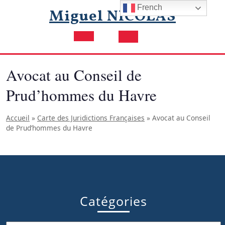
Skip
French
Miguel NICOLAS
to
content
Open
Button
Avocat au Conseil de
Prud’hommes du Havre
Accueil
»
Carte des Juridictions Françaises
»
Avocat au Conseil
de Prud’hommes du Havre
Catégories