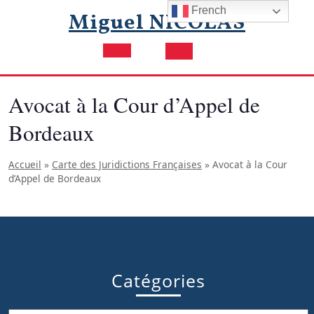
Skip
French
Miguel NICOLAS
to
content
Open
Button
Avocat à la Cour d’Appel de
Bordeaux
Accueil
»
Carte des Juridictions Françaises
»
Avocat à la Cour
d’Appel de Bordeaux
Catégories