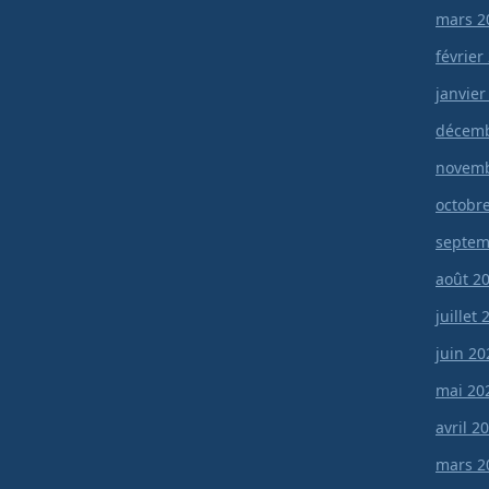
mars 2
février
janvier
décemb
novemb
octobr
septem
août 2
juillet
juin 20
mai 20
avril 2
mars 2