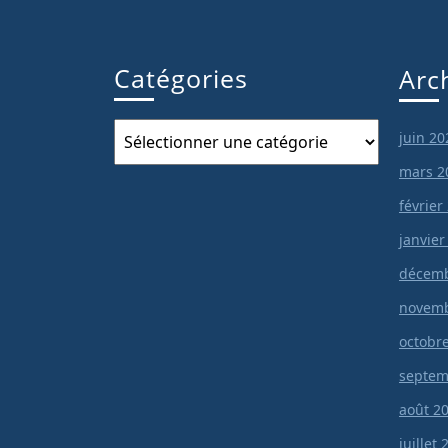
Catégories
Arc
Catégories
juin 20
mars 2
février
janvier
décemb
novemb
octobr
septem
août 2
juillet