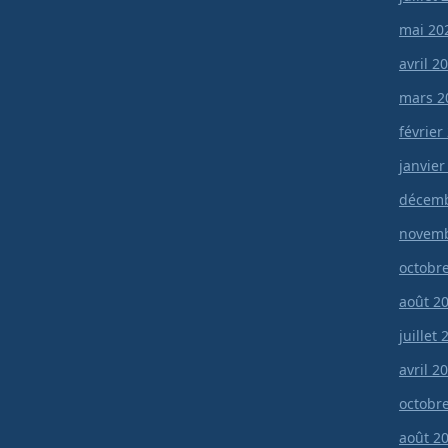
mai 20
avril 2
mars 2
février
janvier
décemb
novemb
octobr
août 2
juillet
avril 2
octobr
août 2