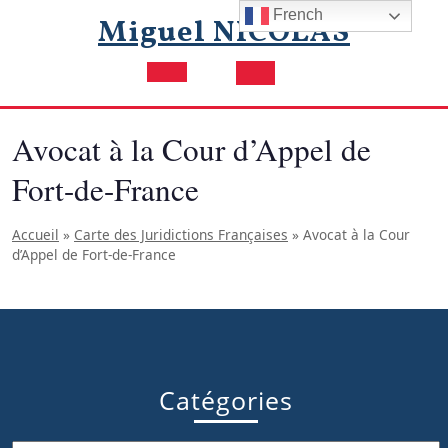
Skip
French
Miguel NICOLAS
to
content
Open
Button
Avocat à la Cour d’Appel de
Fort-de-France
Accueil
»
Carte des Juridictions Françaises
»
Avocat à la Cour
d’Appel de Fort-de-France
Catégories