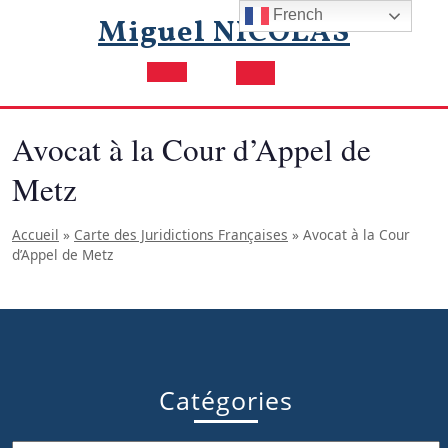
Skip
French
Miguel NICOLAS
to
content
Open
Button
Avocat à la Cour d’Appel de
Metz
Accueil
»
Carte des Juridictions Françaises
»
Avocat à la Cour
d’Appel de Metz
Catégories