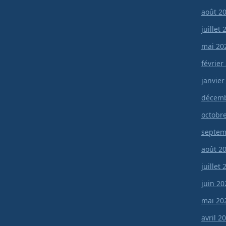
août 2
juillet
mai 20
février
janvier
décemb
octobr
septem
août 2
juillet
juin 20
mai 20
avril 2