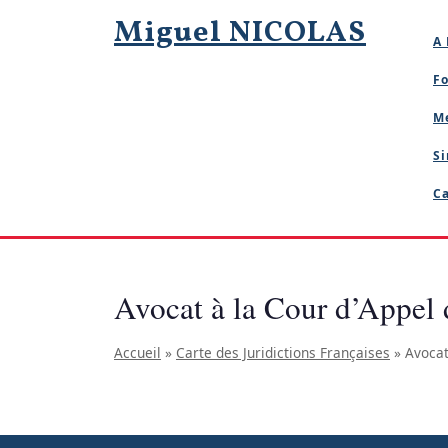
Skip
Miguel NICOLAS
to
A 
content
Fo
M
Si
Ca
Avocat à la Cour d’Appel
Accueil
»
Carte des Juridictions Françaises
»
Avocat