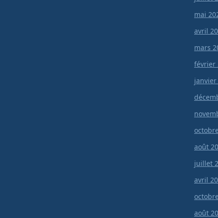
mai 20
avril 2
mars 2
février
janvier
décemb
novemb
octobr
août 2
juillet
avril 2
octobr
août 2