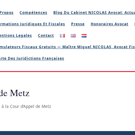
Propos
Compétences
Blog Du Cabinet NICOLAS Avocat: Actua
rmations Juridiques Et Fiscales
Presse
Honoraires Avocat
entions Legales
Contact
mulateurs Fiscaux Gratuits — Maître Miguel NICOLAS, Avocat Fis
rte Des Juridictions Françaises
 de Metz
 à la Cour d’Appel de Metz