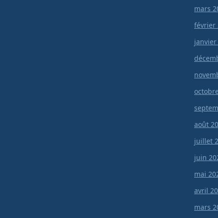
mars 2
février
janvier
décemb
novemb
octobr
septem
août 2
juillet
juin 20
mai 20
avril 2
mars 2