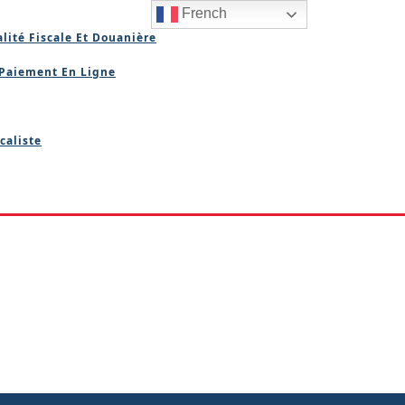
French
lité Fiscale Et Douanière
Paiement En Ligne
caliste