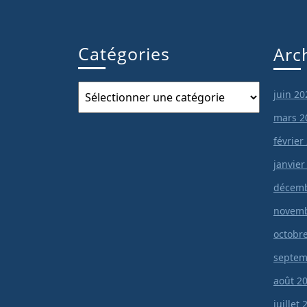
Catégories
Arc
Catégories
juin 20
mars 2
février
janvier
décemb
novemb
octobr
septem
août 2
juillet