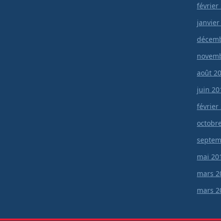
février
janvier
décemb
novemb
août 2
juin 20
février
octobr
septem
mai 20
mars 2
mars 2