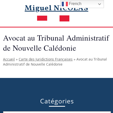
Skip
French
Miguel NICOLAS
to
content
Open
Button
Avocat au Tribunal Administratif
de Nouvelle Calédonie
Accueil
»
Carte des Juridictions Françaises
»
Avocat au Tribunal
Administratif de Nouvelle Calédonie
Catégories