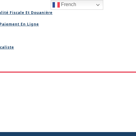
French
lité Fiscale Et Douanière
Paiement En Ligne
caliste