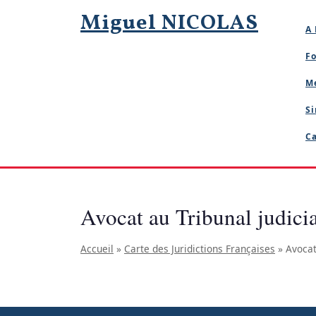
Skip
Miguel NICOLAS
to
A 
content
Fo
M
Si
Ca
Avocat au Tribunal judicia
Accueil
»
Carte des Juridictions Françaises
»
Avocat