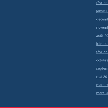
février
janvier
décemb
novemb
août 2
juin 20
février
octobr
septem
mai 20
mars 2
mars 2