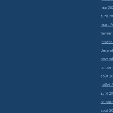
mai 20
avril 2
mars 2
février
janvier
décemb
novemb
octobr
août 2
juillet
avril 2
octobr
août 2