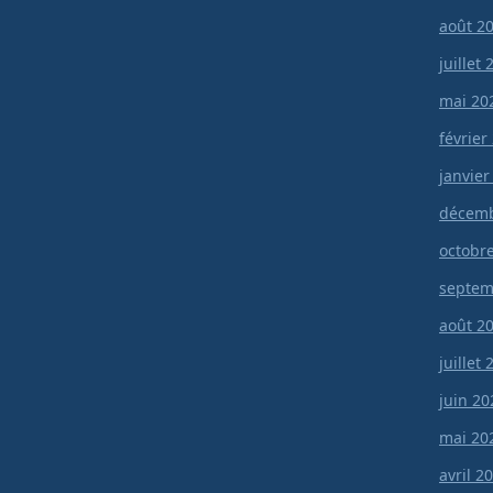
août 2
juillet
mai 20
février
janvier
décemb
octobr
septem
août 2
juillet
juin 20
mai 20
avril 2