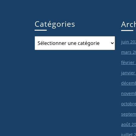
Catégories
Arc
Catégories
juin 20
mars 2
février
janvier
décemb
novemb
octobr
septem
août 2
juillet