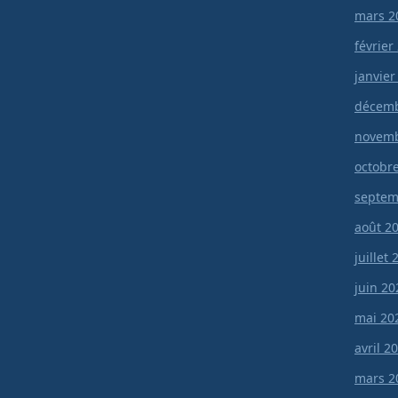
mars 2
février
janvier
décemb
novemb
octobr
septem
août 2
juillet
juin 20
mai 20
avril 2
mars 2