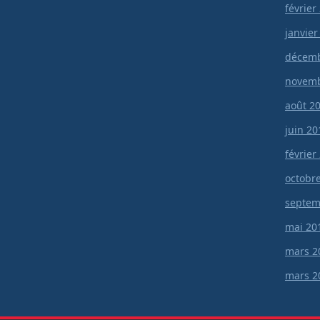
février
janvier
décemb
novemb
août 2
juin 20
février
octobr
septem
mai 20
mars 2
mars 2