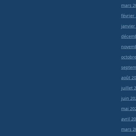
mars 2
février
janvier
décemb
novemb
octobr
septem
août 2
juillet
juin 20
mai 20
avril 2
mars 2