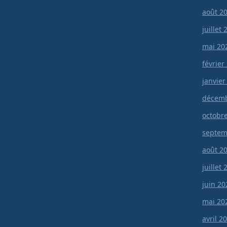
août 2
juillet
mai 20
février
janvier
décemb
octobr
septem
août 2
juillet
juin 20
mai 20
avril 2