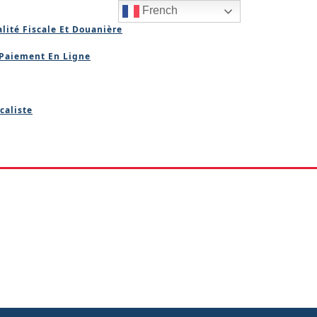
French
lité Fiscale Et Douanière
Paiement En Ligne
caliste