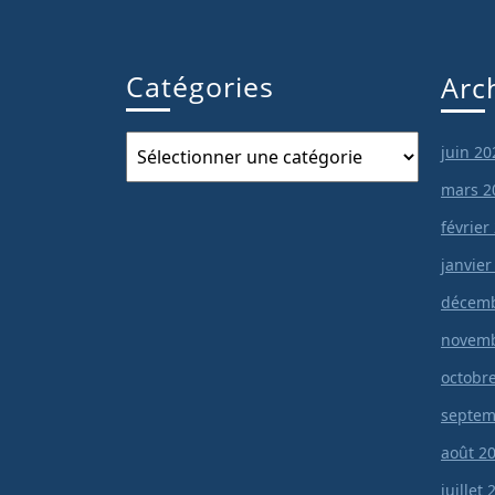
Catégories
Arc
Catégories
juin 20
mars 2
février
janvier
décemb
novemb
octobr
septem
août 2
juillet