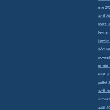
mai 20
avril 2
mars 2
février
janvier
décemb
novemb
octobr
août 2
juillet
avril 2
octobr
août 2