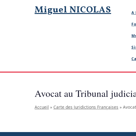
Skip
Miguel NICOLAS
to
A 
content
Fo
M
Si
Ca
Avocat au Tribunal judici
Accueil
»
Carte des Juridictions Françaises
»
Avocat