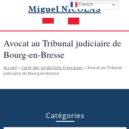
Skip
French
Miguel NICOLAS
to
content
Open
Button
Avocat au Tribunal judiciaire de
Bourg-en-Bresse
Accueil
»
Carte des Juridictions Françaises
»
Avocat au Tribunal
judiciaire de Bourg-en-Bresse
Catégories