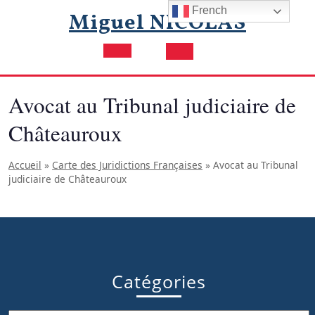
Skip
French
Miguel NICOLAS
to
content
Open
Button
Avocat au Tribunal judiciaire de
Châteauroux
Accueil
»
Carte des Juridictions Françaises
»
Avocat au Tribunal
judiciaire de Châteauroux
Catégories