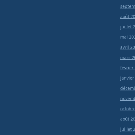
septem
août 2
juillet
mai 20
avril 2
mars 2
février
janvier
décemb
novemb
octobr
août 2
juillet