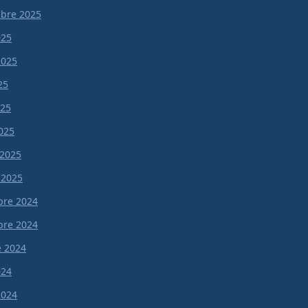
bre 2025
025
 2025
25
025
025
 2025
 2025
re 2024
re 2024
e 2024
024
 2024