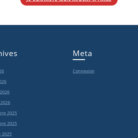
hives
Meta
26
Connexion
026
 2026
 2026
re 2025
re 2025
e 2025