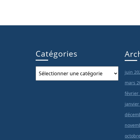
Catégories
Arc
Catégories
juin 20
mars 2
février
janvier
décemb
novemb
octobr