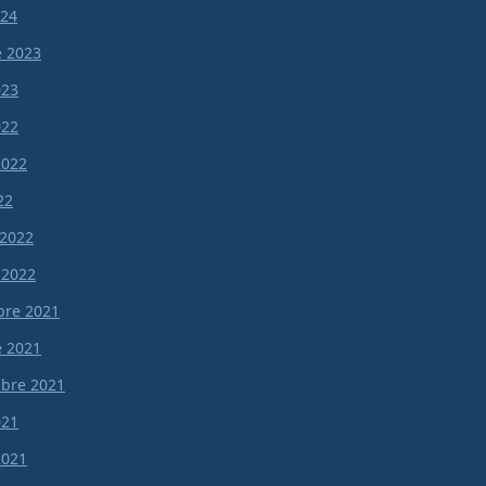
024
e 2023
023
022
 2022
22
 2022
 2022
re 2021
e 2021
bre 2021
021
 2021