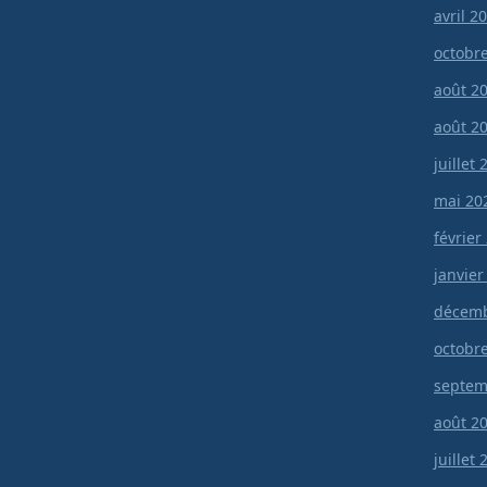
avril 2
octobr
août 2
août 2
juillet
mai 20
février
janvier
décemb
octobr
septem
août 2
juillet