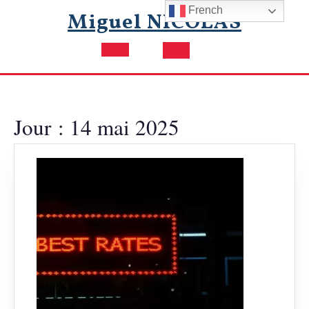
Skip
French
Miguel NICOLAS
to
content
Open
Button
Jour :
14 mai 2025