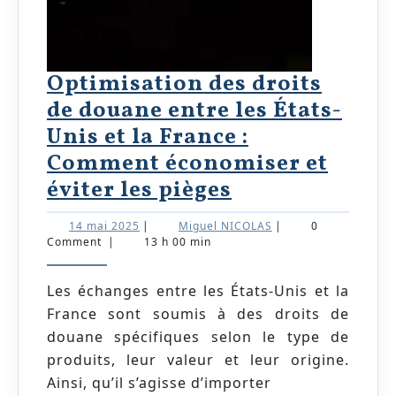
Optimisation des droits
de douane entre les États-
Unis et la France :
Comment économiser et
Optimisation
éviter les pièges
des
14
Miguel
14 mai 2025
|
Miguel NICOLAS
|
0
droits
mai
NICOLAS
Comment
|
13 h 00 min
2025
de
douane
Les échanges entre les États-Unis et la
France sont soumis à des droits de
entre
douane spécifiques selon le type de
les
produits, leur valeur et leur origine.
États-
Ainsi, qu’il s’agisse d’importer