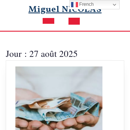
Skip
French
Miguel NICOLAS
to
content
Open
Button
Jour :
27 août 2025