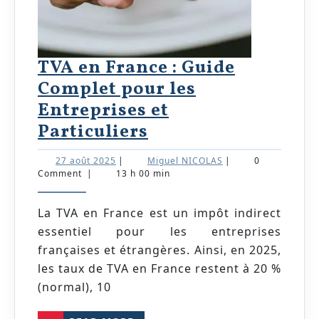
TVA en France : Guide
Complet pour les
Entreprises et
TVA
Particuliers
en
27
Miguel
27 août 2025
|
Miguel NICOLAS
|
0
France
août
NICOLAS
Comment
|
13 h 00 min
2025
:
Guide
La TVA en France est un impôt indirect
essentiel pour les entreprises
Complet
françaises et étrangères. Ainsi, en 2025,
pour
les taux de TVA en France restent à 20 %
les
(normal), 10
Entreprises
READ