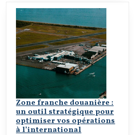
France
:
Comment
économiser
et
éviter
les
pièges
Zone franche douanière :
un outil stratégique pour
optimiser vos opérations
Zone
à l’international