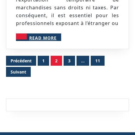
une
marchandises sans droits ni taxes. Par
export
conséquent, il est essentiel pour les
tempor
professionnels exposant à l’étranger ou
sans
READ
tracas
READ MORE
MORE
Pagination
Précédent
1
2
3
…
11
des
publications
Suivant