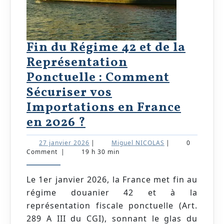
Fin du Régime 42 et de la
Représentation
Ponctuelle : Comment
Sécuriser vos
Importations en France
Fin
en 2026 ?
du
27
Miguel
27 janvier 2026
|
Miguel NICOLAS
|
0
Régime
janvier
NICOLAS
Comment
|
19 h 30 min
2026
42
et
Le 1er janvier 2026, la France met fin au
régime douanier 42 et à la
de
représentation fiscale ponctuelle (Art.
la
289 A III du CGI), sonnant le glas du