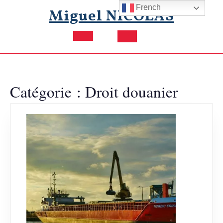
Skip
French
Miguel NICOLAS
to
content
Open
Button
Catégorie :
Droit douanier