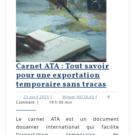
Carnet ATA : Tout savoir
pour une exportation
Carnet
temporaire sans tracas
ATA
23
Miguel
23 avril 2025
|
Miguel NICOLAS
|
0
:
avril
NICOLAS
Comment
|
19 h 00 min
2025
Tout
savoir
Le carnet ATA est un document
douanier international qui facilite
pour
l’exportation temporaire de