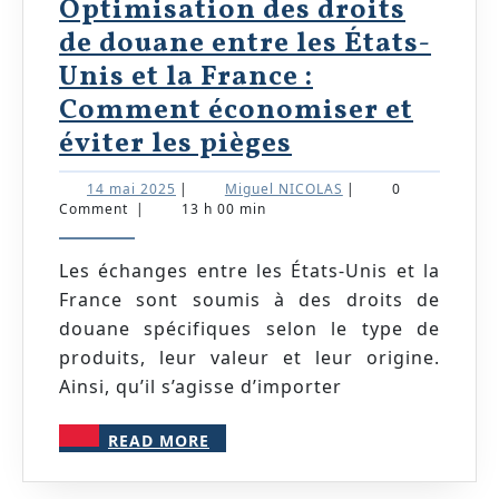
Optimisation des droits
de douane entre les États-
Unis et la France :
Comment économiser et
Optimisation
éviter les pièges
des
14
Miguel
14 mai 2025
|
Miguel NICOLAS
|
0
droits
mai
NICOLAS
Comment
|
13 h 00 min
2025
de
douane
Les échanges entre les États-Unis et la
France sont soumis à des droits de
entre
douane spécifiques selon le type de
les
produits, leur valeur et leur origine.
États-
Ainsi, qu’il s’agisse d’importer
Unis
et
READ
READ MORE
MORE
la