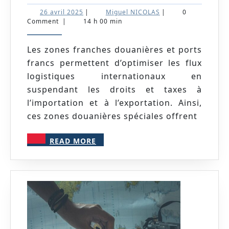
franche
26
Miguel
26 avril 2025
|
Miguel NICOLAS
|
0
douanière
avril
NICOLAS
Comment
|
14 h 00 min
2025
:
un
Les zones franches douanières et ports
francs permettent d’optimiser les flux
outil
logistiques internationaux en
stratégique
suspendant les droits et taxes à
pour
l’importation et à l’exportation. Ainsi,
optimiser
ces zones douanières spéciales offrent
vos
READ
opérations
READ MORE
MORE
à
l’internation