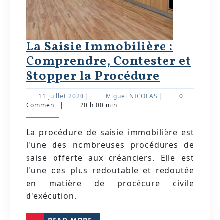
La Saisie Immobilière :
Comprendre, Contester et
La
Stopper la Procédure
Saisie
11
Miguel
11 juillet 2020
|
Miguel NICOLAS
|
0
Immobili
juillet
NICOLAS
Comment
|
20 h 00 min
2020
:
Compren
La procédure de saisie immobilière est
l'une des nombreuses procédures de
Conteste
saise offerte aux créanciers. Elle est
et
l'une des plus redoutable et redoutée
Stopper
en matière de procécure civile
la
d'exécution.
Procédur
READ
READ MORE