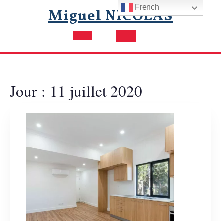
Skip
French
Miguel NICOLAS
to
content
Open
Button
Jour :
11 juillet 2020