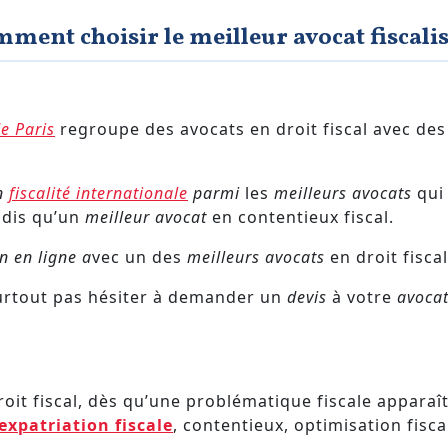
ment choisir le meilleur avocat fiscalis
e Paris
regroupe des avocats en droit fiscal avec de
en
fiscalité internationale
parmi
les
meilleurs avocats
qui 
ndis qu’un
meilleur avocat
en contentieux fiscal.
n en ligne a
vec un des
meilleurs avocats
en droit fiscal
 surtout pas hésiter à demander un
devis
à votre
avocat
roit fiscal, dès qu’une problématique fiscale appara
expatriation fiscale
, contentieux, optimisation fisca