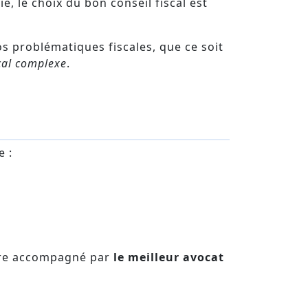
ié, le choix du bon conseil fiscal est
 problématiques fiscales, que ce soit
cal complexe
.
e :
être accompagné par
le meilleur avocat