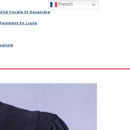
French
lité Fiscale Et Douanière
Paiement En Ligne
caliste