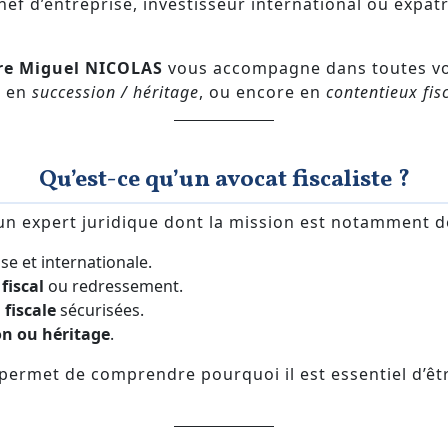
chef d’entreprise, investisseur international ou expatr
tre Miguel NICOLAS
vous accompagne dans toutes vos
, en
succession / héritage
, ou encore en
contentieux fis
Qu’est-ce qu’un avocat fiscaliste ?
un expert juridique dont la mission est notamment d
ise et internationale.
fiscal
ou redressement.
 fiscale
sécurisées.
on ou héritage
.
permet de comprendre pourquoi il est essentiel d’