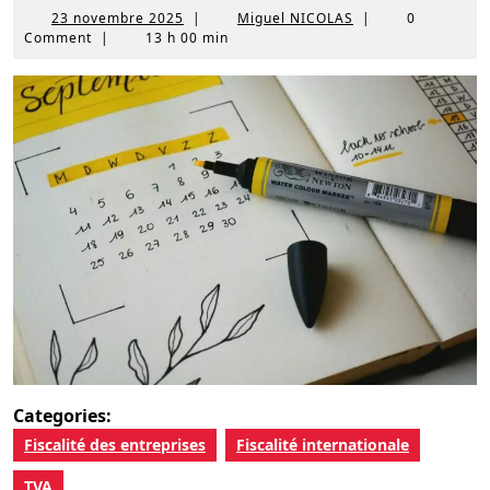
23
Miguel
23 novembre 2025
|
Miguel NICOLAS
|
0
novembre
NICOLAS
Comment
|
13 h 00 min
2025
Categories:
Fiscalité des entreprises
Fiscalité internationale
TVA