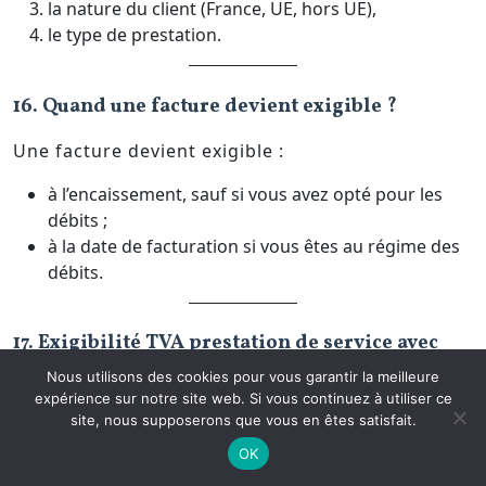
la nature du client (France, UE, hors UE),
le type de prestation.
16. Quand une facture devient exigible ?
Une facture devient exigible :
à l’encaissement, sauf si vous avez opté pour les
débits ;
à la date de facturation si vous êtes au régime des
débits.
17. Exigibilité TVA prestation de service avec
acompte : comment ça marche ?
Nous utilisons des cookies pour vous garantir la meilleure
expérience sur notre site web. Si vous continuez à utiliser ce
Tout acompte reçu rend la TVA immédiatement
site, nous supposerons que vous en êtes satisfait.
exigible, même si la prestation n’est pas
OK
terminée.