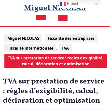
Skip
French
Miguel NICOLAS
to
content
Open
Button
Miguel NICOLAS
Fiscalité des entreprises
,
Fiscalité internationale
,
TVA
TVA sur prestation de service : règles d’exigibilité,
calcul, déclaration et optimisation
TVA sur prestation de service
: règles d’exigibilité, calcul,
déclaration et optimisation