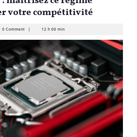
: maîtrisez ce régime
r votre compétitivité
0 Comment
|
12 h 00 min
AS