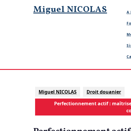
Skip
Miguel NICOLAS
to
A 
content
Fo
M
Si
Ca
Miguel NICOLAS
Droit douanier
Perfectionnement actif : maîtris
co