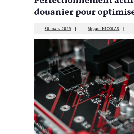
Perfectionnement actif 
douanier pour optimise
30
Miguel
30 mars 2025
|
Miguel NICOLAS
|
mars
NICOL
2025