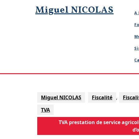
Skip
Miguel NICOLAS
to
A 
content
Fo
M
Si
Ca
Miguel NICOLAS
Fiscalité
,
Fiscal
TVA
TVA prestation de service agricol
d’