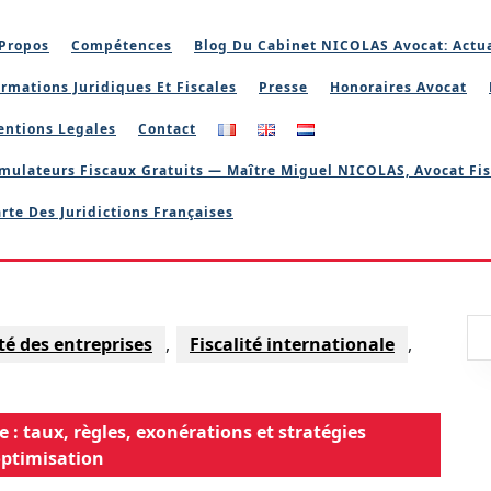
Propos
Compétences
Blog Du Cabinet NICOLAS Avocat: Actua
rmations Juridiques Et Fiscales
Presse
Honoraires Avocat
entions Legales
Contact
mulateurs Fiscaux Gratuits — Maître Miguel NICOLAS, Avocat Fis
rte Des Juridictions Françaises
ité des entreprises
,
Fiscalité internationale
,
e : taux, règles, exonérations et stratégies
optimisation