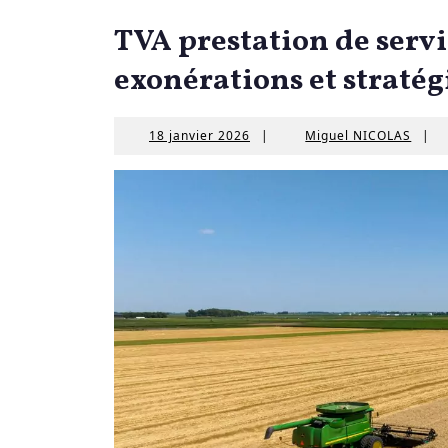
TVA prestation de servic
exonérations et stratég
18
Migue
18 janvier 2026
|
Miguel NICOLAS
|
janvier
NICO
2026