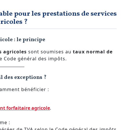
able pour les prestations de services
ricoles ?
cole : le principe
s agricoles
sont soumises au
taux normal de
le Code général des impôts.
il des exceptions ?
tamment bénéficier :
 forfaitaire agricole
.
ême :
nérées de TVA selon le Code général des impôts