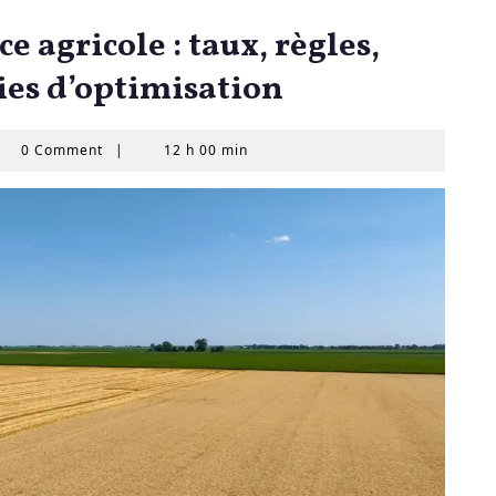
e agricole : taux, règles,
ies d’optimisation
l
0 Comment
|
12 h 00 min
LAS