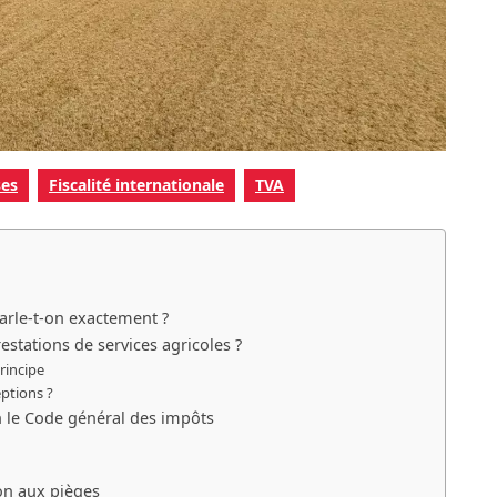
ses
Fiscalité internationale
TVA
parle-t-on exactement ?
estations de services agricoles ?
principe
eptions ?
n le Code général des impôts
ion aux pièges