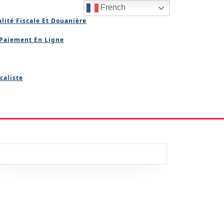
French
lité Fiscale Et Douanière
Paiement En Ligne
caliste