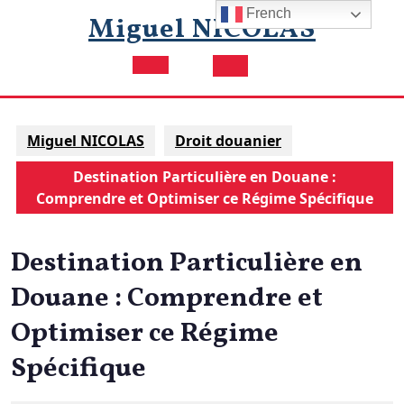
Skip
French
Miguel NICOLAS
to
content
Open
Button
Miguel NICOLAS
Droit douanier
Destination Particulière en Douane :
Comprendre et Optimiser ce Régime Spécifique
Destination Particulière en
Douane : Comprendre et
Optimiser ce Régime
Spécifique