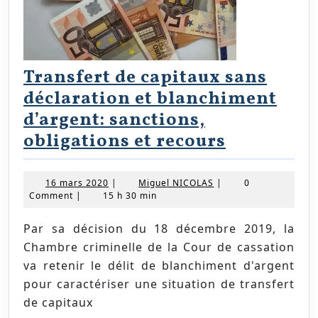
Transfert de capitaux sans
déclaration et blanchiment
d’argent: sanctions,
Transfert
obligations et recours
de
capitaux
16
Miguel
16 mars 2020
|
Miguel NICOLAS
|
0
mars
NICOLAS
Comment
|
15 h 30 min
sans
2020
déclarati
Par sa décision du 18 décembre 2019, la
et
Chambre criminelle de la Cour de cassation
blanchim
va retenir le délit de blanchiment d'argent
pour caractériser une situation de transfert
d’argent:
de capitaux
sanctions