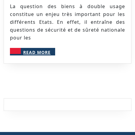
Usage
La question des biens à double usage
:
constitue un enjeu très important pour les
Comprendre
différents Etats. En effet, il entraîne des
questions de sécurité et de sûreté nationale
la
pour les
Réglementation
et
READ
READ MORE
éviter
MORE
les
Sanctions