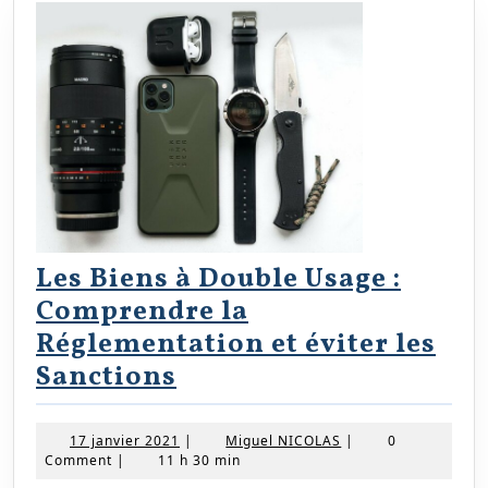
Les Biens à Double Usage :
Comprendre la
Réglementation et éviter les
Les
Sanctions
Biens
à
17
Miguel
17 janvier 2021
|
Miguel NICOLAS
|
0
janvier
NICOLAS
Comment
|
11 h 30 min
Double
2021