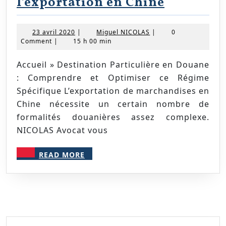
Les
l’exportation en Chine
fondame
de
23
Miguel
23 avril 2020
|
Miguel NICOLAS
|
0
avril
NICOLAS
Comment
|
15 h 00 min
l’exporta
2020
en
Accueil » Destination Particulière en Douane
Chine
: Comprendre et Optimiser ce Régime
Spécifique L’exportation de marchandises en
Chine nécessite un certain nombre de
formalités douanières assez complexe.
NICOLAS Avocat vous
READ
READ MORE
MORE