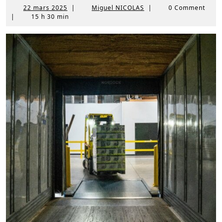
22
Miguel
22 mars 2025
|
Miguel NICOLAS
|
0 Comment
mars
NICOLAS
|
15 h 30 min
2025