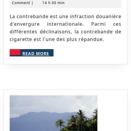
mai
NICOLAS
Comment
|
14 h 00 min
contreb
2020
La contrebande est une infraction douanière
d'envergure internationale. Parmi ces
différentes déclinaisons, la contrebande de
cigarette est l'une des plus répandue.
READ
READ MORE
MORE