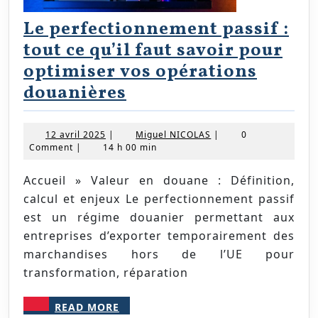
Le perfectionnement passif :
tout ce qu’il faut savoir pour
optimiser vos opérations
Le
douanières
perfectionnement
passif
12
Miguel
12 avril 2025
|
Miguel NICOLAS
|
0
avril
NICOLAS
Comment
|
14 h 00 min
:
2025
tout
Accueil » Valeur en douane : Définition,
ce
calcul et enjeux Le perfectionnement passif
qu’il
est un régime douanier permettant aux
entreprises d’exporter temporairement des
faut
marchandises hors de l’UE pour
savoir
transformation, réparation
pour
optimiser
READ
READ MORE