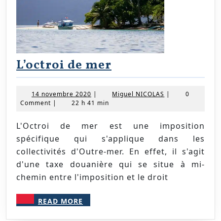
L’octroi
L’octroi de mer
de
mer
14
Miguel
14 novembre 2020
|
Miguel NICOLAS
|
0
novembre
NICOLAS
Comment
|
22 h 41 min
2020
L'Octroi de mer est une imposition
spécifique qui s'applique dans les
collectivités d'Outre-mer. En effet, il s'agit
d'une taxe douanière qui se situe à mi-
chemin entre l'imposition et le droit
READ
READ MORE
MORE