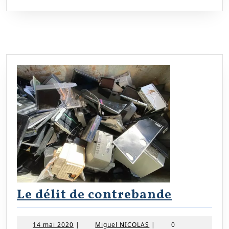
MORE
vos
opérations
douanières
Le
Le délit de contrebande
délit
de
14
Miguel
14 mai 2020
|
Miguel NICOLAS
|
0