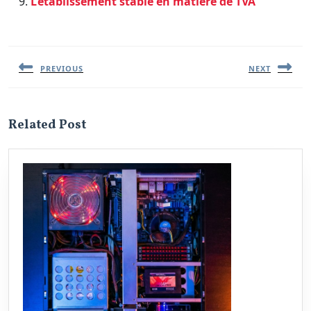
L’etablissement stable en matière de TVA
Navigation
de
l’article
PREVIOUS
NEXT
Previous
Next
post:
post:
Related Post