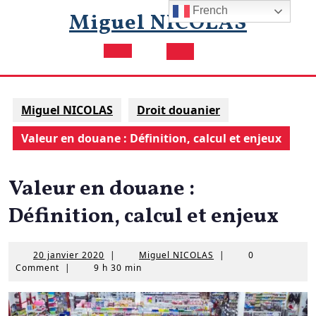
Skip
French
Miguel NICOLAS
to
content
Open
Button
Miguel NICOLAS
Droit douanier
Valeur en douane : Définition, calcul et enjeux
Valeur en douane :
Définition, calcul et enjeux
20
Miguel
20 janvier 2020
|
Miguel NICOLAS
|
0
janvier
NICOLAS
Comment
|
9 h 30 min
2020