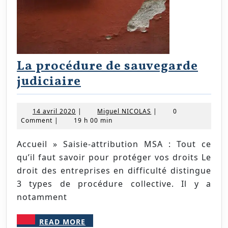
La procédure de sauvegarde
La
judiciaire
procédure
de
14
Miguel
14 avril 2020
|
Miguel NICOLAS
|
0
avril
NICOLAS
Comment
|
19 h 00 min
sauvegarde
2020
judiciaire
Accueil » Saisie-attribution MSA : Tout ce
qu’il faut savoir pour protéger vos droits Le
droit des entreprises en difficulté distingue
3 types de procédure collective. Il y a
notamment
READ
READ MORE