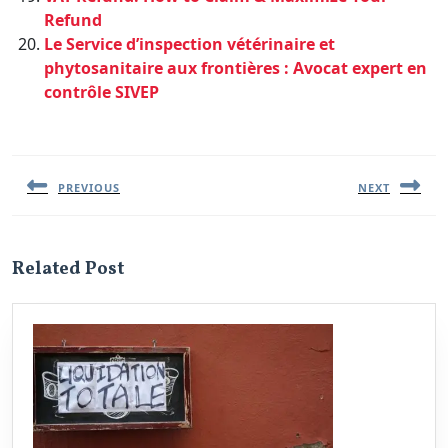
Refund
Le Service d’inspection vétérinaire et
phytosanitaire aux frontières : Avocat expert en
contrôle SIVEP
Navigation
de
l’article
PREVIOUS
NEXT
Previous
Next
post:
post:
Related Post