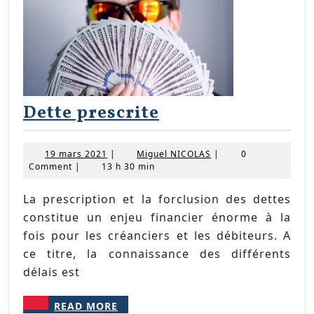
Dette
Dette prescrite
prescrite
19
Miguel
19 mars 2021
|
Miguel NICOLAS
|
0
mars
NICOLAS
Comment
|
13 h 30 min
2021
La prescription et la forclusion des dettes
constitue un enjeu financier énorme à la
fois pour les créanciers et les débiteurs. A
ce titre, la connaissance des différents
délais est
READ
READ MORE