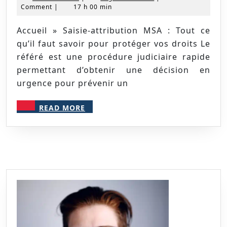
février
NICOLAS
Comment
|
17 h 00 min
ra
2025
Accueil » Saisie-attribution MSA : Tout ce
qu’il faut savoir pour protéger vos droits Le
référé est une procédure judiciaire rapide
permettant d’obtenir une décision en
urgence pour prévenir un
READ
READ MORE
MORE